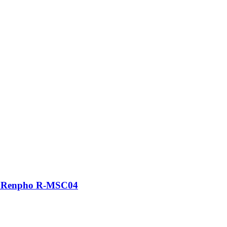
а Renpho R-MSC04