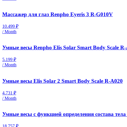
Массажер для глаз Renpho Eyeris 3 R-G010V
10.499
₽
/ Month
Умные весы Renpho Elis Solar Smart Body Scale R
5.199
₽
/ Month
Умные весы Elis Solar 2 Smart Body Scale R-A020
4.731
₽
/ Month
Умные весы с функцией определения состава тел
18.757
₽