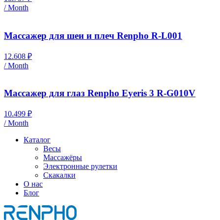
/ Month
Массажер для шеи и плеч Renpho R-L001
12.608
₽
/ Month
Массажер для глаз Renpho Eyeris 3 R-G010V
10.499
₽
/ Month
Каталог
Весы
Массажёры
Электронные рулетки
Скакалки
О нас
Блог