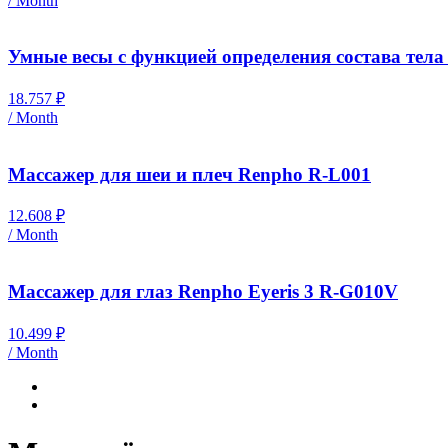
/ Month
Умные весы с функцией определения состава тел
18.757
₽
/ Month
Массажер для шеи и плеч Renpho R-L001
12.608
₽
/ Month
Массажер для глаз Renpho Eyeris 3 R-G010V
10.499
₽
/ Month