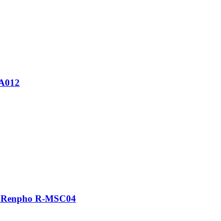
-A012
а Renpho R-MSC04