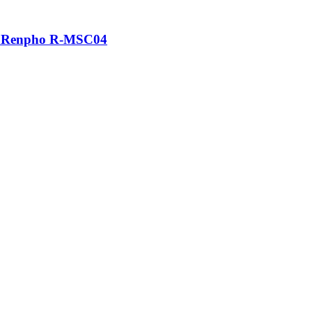
а Renpho R-MSC04