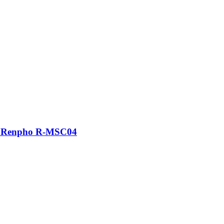
а Renpho R-MSC04